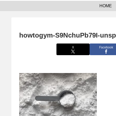
HOME
howtogym-S9NchuPb79I-unsp
X
Facebook