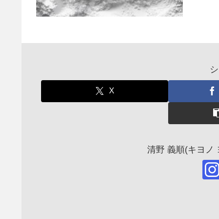
シ
X
清野 義順(キヨノ