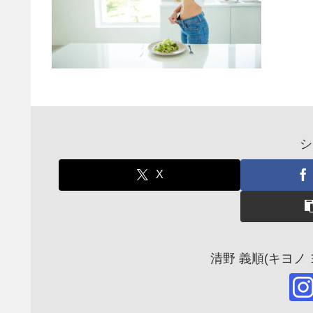
シ
X
清野 義順(キヨノ