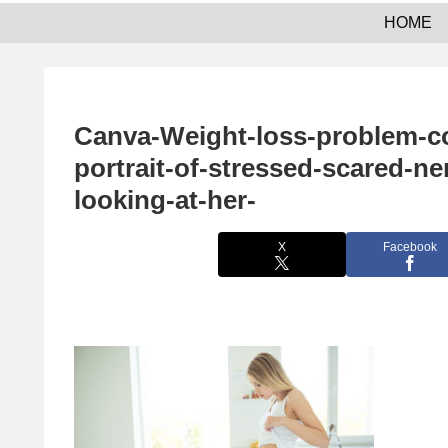
HOME
Canva-Weight-loss-problem-co
portrait-of-stressed-scared-n
looking-at-her-
X
Facebook