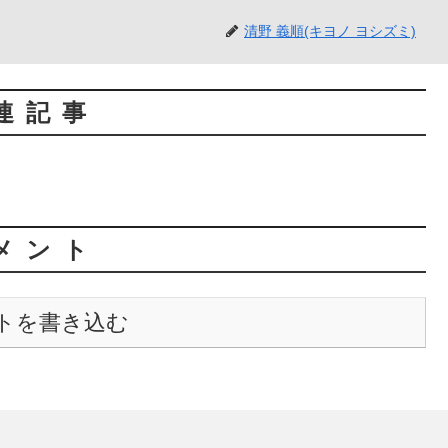
清野 義順(キヨノ ヨシズミ)
連記事
メント
トを書き込む