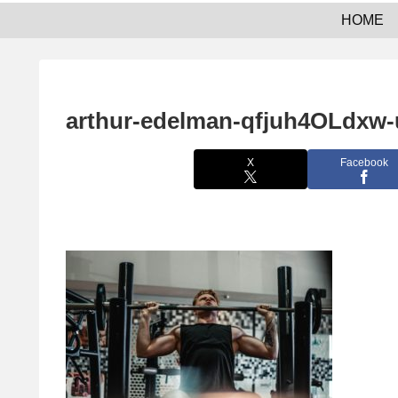
HOME
arthur-edelman-qfjuh4OLdxw-
X
Facebook