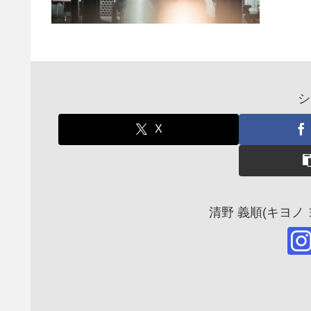
シ
X
清野 義順(キヨノ