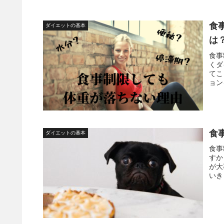
食
ダイエットの基本
は
食事
くダ
てこ
ョン
果的
食
ダイエットの基本
食事
すか
が大
いき