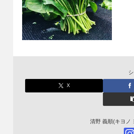
シ
X
清野 義順(キヨノ