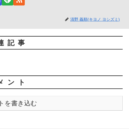
清野 義順(キヨノ ヨシズミ)
連記事
メント
トを書き込む