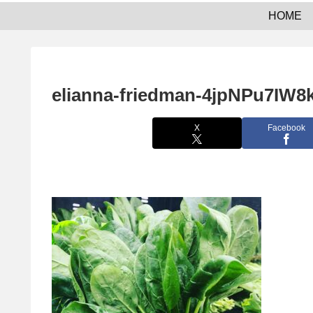
HOME
elianna-friedman-4jpNPu7IW8
X
Facebook